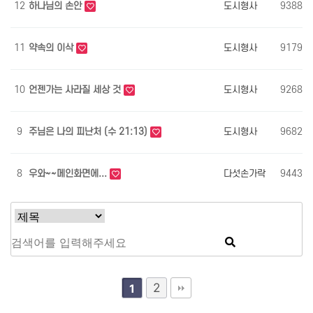
12
하나님의 손안
도시형사
9388
11
약속의 이삭
도시형사
9179
10
언젠가는 사라질 세상 것
도시형사
9268
9
주님은 나의 피난처 (수 21:13)
도시형사
9682
8
우와~~메인화면에...
다섯손가락
9443
2
1