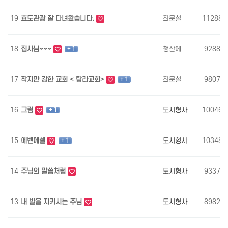
19
효도관광 잘 다녀왔습니다.
좌문철
11288
18
집사님~~~
청산에
9288
+ 1
17
작지만 강한 교회 < 탐라교회>
좌문철
9807
+ 1
16
그럼
도시형사
10046
+ 1
15
에벤에셀
도시형사
10348
+ 1
14
주님의 말씀처럼
도시형사
9337
13
내 발을 지키시는 주님
도시형사
8982