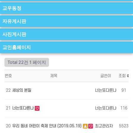
교우동정
자유게시판
사진게시판
교인홈페이지
Total 22건
1 페이지
번호
제목
글쓴이
조회
22
세상의 본질
너는또다른나
91
21
너는또다른나
너는또다른나
116
20
우리 동네 어린이 축제 안내 (2019.05.19)
최고관리자
5523