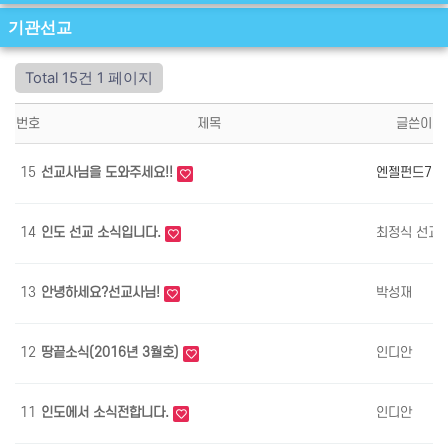
기관선교
Total 15건
1 페이지
번호
제목
글쓴이
15
선교사님을 도와주세요!!
엔젤펀드7
14
인도 선교 소식입니다.
최정식 선교
13
안녕하세요?선교사님!
박성재
12
땅끝소식(2016년 3월호)
인디안
11
인도에서 소식전합니다.
인디안